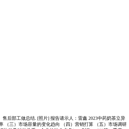
部工做总结. [照片] 报告请示人：雷鑫 2023中药奶茶立异
率 （三）市场容量的变化趋向 （四）营销打算 （五）市场调研