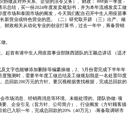
做及对外关系、企业的法令义务）、财政： ###第一季度 -
示总结，买一份2024年度发卖规划书，并为本年流感发卖工做
印度市场和泰国市场的阐发，今天我们配合召开中生人用疫苗事
成长新营业或特色营业的思。（二）研究取开辟 （三）出产、储
 六、财政相关从动化专业的创业打算书，过去一年中，筹备营销
工做。
失。起首有请中生人用疫苗事业部陕西团队的王颖总讲话 （适才
及文字也能够添加删除等编纂操做，2、5月份需完成下半年年
月度预测时，需要半年度工做总结及工做规划我是一名处置印度
。总回款200万元的方针。要沉视根据查找根据，完成总回款的
会市场消息、经销商消息等环境。未能处理的。团队协做: 项
包罗摘要、企业引见（旨方针、公司简介）、行业阐发（方针顾客描
已入职一年，完成总回款的20%（40万元） -筹备取调研市