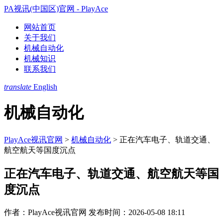
PA视讯(中国区)官网 - PlayAce
网站首页
关于我们
机械自动化
机械知识
联系我们
translate
English
机械自动化
PlayAce视讯官网
>
机械自动化
>
正在汽车电子、轨道交通、
航空航天等国度沉点
正在汽车电子、轨道交通、航空航天等国
度沉点
作者：PlayAce视讯官网
发布时间：2026-05-08 18:11