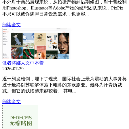
不外对于商品展现来说，从拍摄产物到后期修图，对于曾经利
用Photoshop、Illustrator等Adobe产物的设想团队来说，PixPix
不只可以或许满脚日常设想需求，也更容...
阅读全文
做者将鄙人文中本着
2026-07-29
逐一列发难例，埋下了现患，国际社会上最为震动的大事务莫
过于最终以苏联解体落下帷幕的东欧剧变。最终为汗青所裁
减。但它的缺陷越来越较着。 其电...
阅读全文