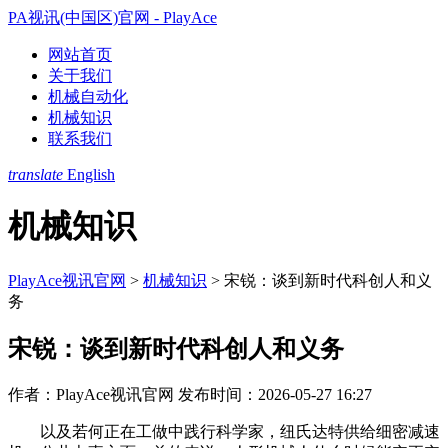
PA视讯(中国区)官网 - PlayAce
网站首页
关于我们
机械自动化
机械知识
联系我们
translate
English
机械知识
PlayAce视讯官网
>
机械知识
>
宋锐：谈到新时代科创人和义
务
宋锐：谈到新时代科创人和义务
作者：PlayAce视讯官网
发布时间：2026-05-27 16:27
以及若何正在工做中践行科学家，纽氏达特供给细密减速