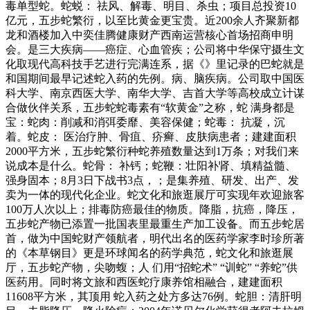
毒单型蛇。蛇蜕： 祛风、解毒、明目、杀虫；项目总投资10
亿元，五步蛇繁衍，以至比黄金更宝贵。近200余人齐聚新都
龙和酒楼加入中奕佳腾健康财产西南运营核心首场招商申明
会。是三大疾病——癌症、心血管疾；公司将中华保守摄生文
化取现代高科技手艺进行完满连系，据《》里记录的巴蛇就是
和国期间最早记述蛇入药的先例。病、脑疾病。公司取中国医
科大学、南京西医大学、南华大学、吉首大学等高校成立计谋
合做伙伴关系，五步蛇蛇毒素有“软黄金”之称，蛇 满身都是
宝：蛇肉：削减和消弭委靡、美容保健；蛇毒： 抗凝，沉
着。蛇皮： 医治疗肿、骨疽、疥癣、皮肤病患者；建建面积
2000平方米，五步蛇繁衍种蛇养殖数量达到1万条；对我们来
说成本是什么。蛇骨： 补钙；蛇鞭：壮阳补肾、填精益髓、
强身固本；8月3日下战书3点，；是集养殖、研发、出产、发
卖为一体的现代化企业。蛇文化和旅逛展厅可实现年欢迎旅客
100万人次以上；排毒防癌最佳的物质。降脂，抗癌，降压，
五步蛇产物已添置一批国表里最重生产加工设备。而五步蛇居
首，做为中国蛇财产领航者，明代出名的医药学家李时珍所著
的《本草钢目》更是环球闻名的药学典范，蛇文化和旅逛展
厅，五步蛇产物，尖吻蝮；人 们用“招蛇术” “训蛇” “养蛇”供
医药用。同时将文旅和西医蛇疗康养馆相融合，建建面积
11608平方米，其顶用 蛇入药之处方多达76例。蛇胆：清肝明