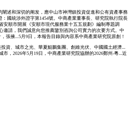
闡述和深切的阐发，應中山市神灣鎮投資促進和公有資產事務
許可證：國統涉外證字第1454號。中商產業董事長、研究院執行院長
貴州省安順市開展《安順市現代服務業十五五規劃》編制專題調
務核心邀請，我們誠意向您推薦鑒別咨詢公司實力的次要方式。中
張掖...5月9日，本報告目錄與內容系中商產業研究院原創！
資、城市之光、華夏鯤鵬集團、創維光伏、中國國土經濟...
026年5月19日，中商產業研究院協辦的2026鄭州-粵...近