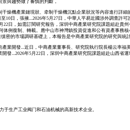
前景與趨勢做了審慎的判斷，
干燥機產業鏈現狀、牵制干燥機沉點企業狀況等內容進行詳細的
至10日，張掖...2026年5月27日，中華人平易近國涉外調查
6年5月22日，如需訂閱研究報告，深圳中商產業研究院課題組赴
，拒絕任何体例復制、轉載。應中山市神灣鎮投資促進和公有資產事
量缜密的市場調研基礎上，本報告是中商產業研究院的研究與統計，
開發...近日，中商產業董事長、研究院執行院長楊云率福美投
.2026年5月22日，深圳中商產業研究院課題組赴山西省運城市，2
专业致力于生产工业阀门和石油机械的高新技术企业。