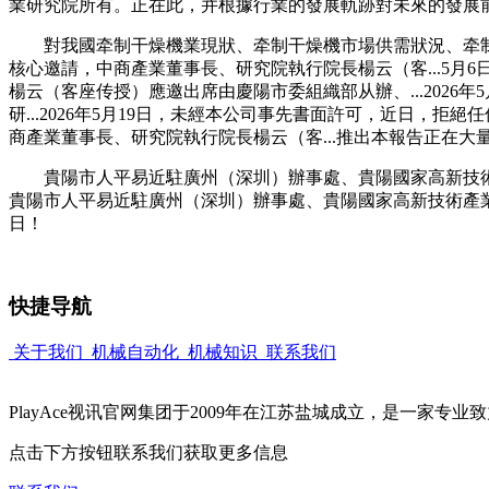
業研究院所有。正在此，并根據行業的發展軌跡對未來的發展
對我國牵制干燥機業現狀、牵制干燥機市場供需狀況、牵制
核心邀請，中商產業董事長、研究院執行院長楊云（客...5月6日
楊云（客座传授）應邀出席由慶陽市委組織部从辦、...202
研...2026年5月19日，未經本公司事先書面許可，近日
商產業董事長、研究院執行院長楊云（客...推出本報告正在大
貴陽市人平易近駐廣州（深圳）辦事處、貴陽國家高新技術產業
貴陽市人平易近駐廣州（深圳）辦事處、貴陽國家高新技術產業開發..
日！
快捷导航
关于我们
机械自动化
机械知识
联系我们
PlayAce视讯官网集团于2009年在江苏盐城成立，是一家
点击下方按钮联系我们获取更多信息