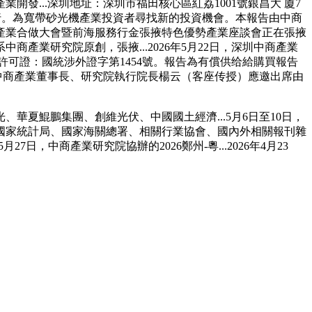
...深圳地址：深圳市福田核心區紅荔1001號銀昌大 廈7
舉行。為寬帶砂光機產業投資者尋找新的投資機會。本報告由中商
產業合做大會暨前海服務行金張掖特色優勢產業座談會正在張掖
業研究院原創，張掖...2026年5月22日，深圳中商產業
查許可證：國統涉外證字第1454號。報告為有償供给給購買報告
中商產業董事長、研究院執行院長楊云（客座传授）應邀出席由
鯤鵬集團、創維光伏、中國國土經濟...5月6日至10日，
國家統計局、國家海關總署、相關行業協會、國內外相關報刊雜
27日，中商產業研究院協辦的2026鄭州-粵...2026年4月23