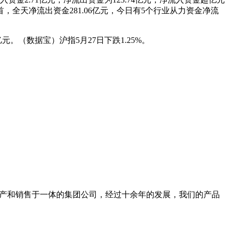
全天净流出资金281.06亿元，今日有5个行业从力资金净流
（数据宝）沪指5月27日下跌1.25%。
，生产和销售于一体的集团公司，经过十余年的发展，我们的产品