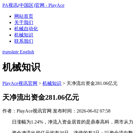
PA视讯(中国区)官网 - PlayAce
网站首页
关于我们
机械自动化
机械知识
联系我们
translate
English
机械知识
PlayAce视讯官网
>
机械知识
>
天净流出资金281.06亿元
天净流出资金281.06亿元
作者：PlayAce视讯官网
发布时间：2026-06-02 07:58
日涨幅为1.24%，净流入资金居首的是鼎泰高科，两市从力资金
资金净流出超亿元的有30只，涨停的有3只；以资金流向数据进