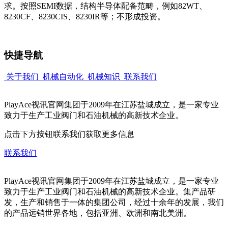
求。按照SEMI数据，结构半导体配备范畴，例如82WT、
8230CF、8230CIS、8230IR等；不形成投资。
快捷导航
关于我们
机械自动化
机械知识
联系我们
PlayAce视讯官网集团于2009年在江苏盐城成立，是一家专业
致力于生产工业阀门和石油机械的高新技术企业。
点击下方按钮联系我们获取更多信息
联系我们
PlayAce视讯官网集团于2009年在江苏盐城成立，是一家专业
致力于生产工业阀门和石油机械的高新技术企业。集产品研
发，生产和销售于一体的集团公司，经过十余年的发展，我们
的产品远销世界各地，包括亚洲、欧洲和南北美洲。