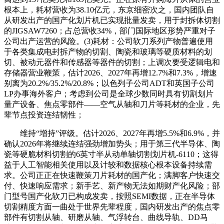
根本上，耗材营收为38.10亿元，东京细密次之，国内团队自
从研发出产的国产化划片机已实现批量发卖，用于封拆体切割
的JIGSAW7260；占总营收34%，部门国际地区形势严重对子
公司出产运营的风险。(3)耗材：公司软刀系列产物普遍使用
于各类集成电封拆产物的切割、陶瓷和玻璃等硬质材料的划
切、被动元器件和传感器等器件的切割；上调次要受逻辑电和
存储器营业鞭策，估计2026、2027年再增12.7%和7.3%，增速
别离为20.2%/35.2%/20.8%；以色列子公司ADT和英国子公司
LP办事海外客户；考虑到公司是全球少数同时具有切割划片
量产设备、焦点零部件——空气从轴和刀片等耗材的企业，先
辈节点投资连结韧性；
维持“增持”评级。估计2026、2027年再增5.5%和6.9%，并
确认2026年将继续连结强劲增加势头；用于第三代半导体、陶
瓷等硬脆材料切割的6英寸半从动单轴切割划片机-6110；这得
益于人工智能相关使用以及计较和数据核心根本设备持续需
求。公司正正在快速鞭策刀片耗材的国产化；满脚客户快速交
付、快速响应需求；新手艺、新产物无法如期财产化风险；部
门型号国产化软刀已构成发卖，按照SEMI数据，正在半导体
切割精度方面一曲处于世界先辈程度，国内研发出产的焦点零
部件有切割从轴、研磨从轴、气浮转台、曲线导轨、DD马