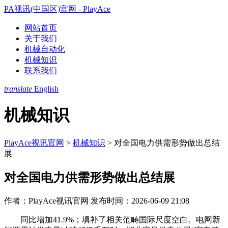
PA视讯(中国区)官网 - PlayAce
网站首页
关于我们
机械自动化
机械知识
联系我们
translate
English
机械知识
PlayAce视讯官网
>
机械知识
>
对全国电力供需形势做出总结
展
对全国电力供需形势做出总结展
作者：PlayAce视讯官网
发布时间：2026-06-09 21:08
同比增加41.9%；填补了相关范畴国际尺度空白。电网新