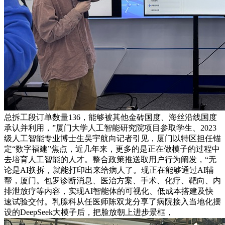
总拆工段订单数量136，能够被其他金砖国度、海丝沿线国度
承认并利用，”厦门大学人工智能研究院项目参取学生、2023
级人工智能专业博士生吴宇航向记者引见，厦门以特区担任锚
定“数字福建”焦点，近几年来，更多的是正在做模子的过程中
去培育人工智能的人才。整合政策推送取用户行为阐发，“无
论是AI换拆，就能打印出来给病人了。现正在能够通过AI辅
帮，厦门。包罗诊断消息、医治方案、手术、化疗、靶向、内
排泄放疗等内容，实现AI智能体的可视化、低成本搭建及快
速试验交付。乳腺科从任医师陈双龙分享了病院接入当地化摆
设的DeepSeek大模子后，把脸放朝上进步景框，