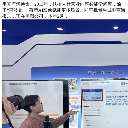
平安严沉使命。2013年，扶植人社营业内容智能学问库，除
了“阿波龙”，鞭策AI影像赋能更多场景。即可批量生成电商海
报……正在美图公司，本年2月，