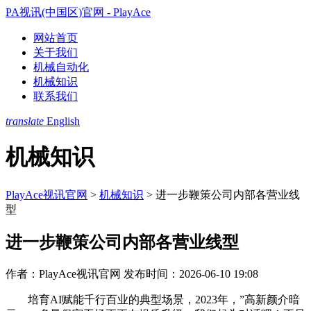
PA视讯(中国区)官网 - PlayAce
网站首页
关于我们
机械自动化
机械知识
联系我们
translate
English
机械知识
PlayAce视讯官网
>
机械知识
>
进一步鞭策公司内部各营业线
型
进一步鞭策公司内部各营业线型
作者：PlayAce视讯官网
发布时间：2026-06-10 19:08
培育AI赋能千行百业的典型场景，2023年，”高新颜介暗