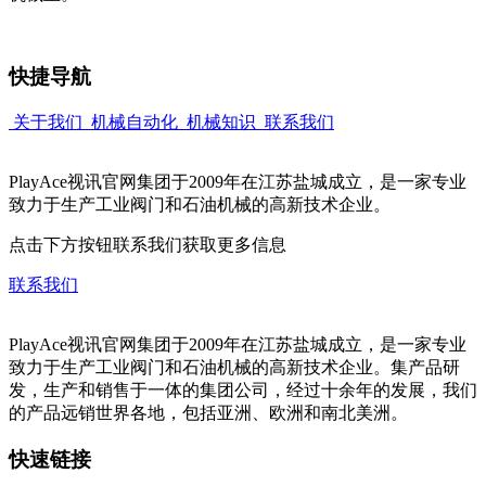
快捷导航
关于我们
机械自动化
机械知识
联系我们
PlayAce视讯官网集团于2009年在江苏盐城成立，是一家专业
致力于生产工业阀门和石油机械的高新技术企业。
点击下方按钮联系我们获取更多信息
联系我们
PlayAce视讯官网集团于2009年在江苏盐城成立，是一家专业
致力于生产工业阀门和石油机械的高新技术企业。集产品研
发，生产和销售于一体的集团公司，经过十余年的发展，我们
的产品远销世界各地，包括亚洲、欧洲和南北美洲。
快速链接