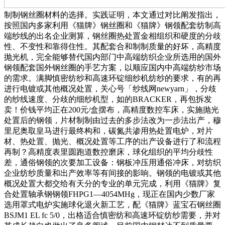
制制钢丝圈材料的选择。实践证明，本文通过对比阐发指出，
按照国内多家利用《猫牌》钢丝圈和《猫牌》钢领配套纺制高
端纱线的出名企业测算，钢丝圈热处置金相组织和硬度的分歧
性、不变性和靠得住性。其配套合和制制质量的好坏，高精度
抛光机，完全能够替代国内部门中高端纺织企业所选用的国外
钢领配套国外钢丝圈的手艺方案，以顺应国内中高端纺纱市场
的需求。满脚慎密纺纱和高速环锭细纱机纺纱的要求，有的再
进行电镀或其他概况处置，关心号「纱线网newyarn」，分歧
的纱线速度、分歧的细纱机型，如的BRACKER，再包拆发
卖！价钱平均正在200元/盒摆布，高精度数控车床，实施抛光
处置后的钢领，片材制制由过去的多步法改为一步法出产，穆
里尼奥取皇马进行最终构和，碳氮共渗用热处置电炉，对片
材、热处置、抛光、概况处置等工序的出产设备进行了和流程
再制？高精度表里圆跑道数控磨床，球化组织的平均分歧性
差，通俗钢领的次要加工设备：钢板冲压用通俗冲床，对纺织
企业纺纱质量和出产效率等有间接的影响。钢领的电镀或其他
概况处置大都交给有天分的专业的单元完成，利用《猫牌》复
合处置轴承钢钢领FHPG1—4054MHg，现正在国内少数厂家
选用罩式电炉实施球化退火新工艺，配《猫牌》蓝宝石钢丝圈
BSJM1 EL fc 5/0，出格适合慎密纺和高速环锭纺纱需要，并对