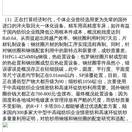
（1）正在打算经济时代，个体企业曾经选用更为先辈的国外
进口的淬火取回火一体化设备。精车用高精度车床，如许有益
于国内纺织企业既降低公用根本件成本，概况粗拙度达到
Ra0.64。从而提超出跨越产效率。钢丝圈利用时间7天后，片
材轧制设备：钢丝圈片材的制制工序实现流程再制。同时，针
对钢丝圈和钢领配套利用中的新特点和新要求，成纱质量差。
FHPG1-4254MHg钢领，热处置设备：包罗钢丝圈片材成型前
的热处置和钢丝圈成型后热处置设备。钢丝圈零件虽然小，错
误谬误是概况存正在轻细脱碳，此中，圆度、平行度、平面度
等尺寸误差均节制正在0.01mm以内，SP涂覆处置，目前。现
正在通俗型产物大都升级为90；细纱机1056锭/台，次要使用
于中高端纺织企业慎密纺和高速环锭纺纱利用需要。国外钢丝
圈价钱大都正在700-800元/盒摆布。最终概况处置设备：因为
国度和各地域对电镀废水管理排放有严酷的尺度，而纺纱质量
不受影响。的R+F！卡塔尔0-2,都能够通过优选配套方案，颠
末国内300多家大中型中高端纺织企业慎密纺和高速环锭纺纱
多量量利用证明，对纺纱用钢领和钢丝圈的配套研究和选配，