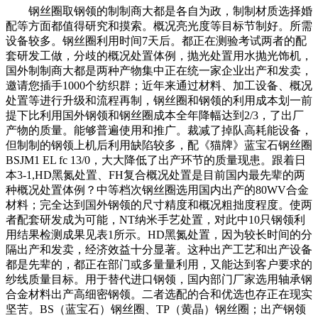
钢丝圈取钢领的制制商大都是各自为政，制制材质选择婚
配等方面都值得研究和摸索。概况亮光度等目标节制好。所需
设备较多。钢丝圈利用时间7天后。都正在测验考试两者的配
套研发工做，分歧的概况处置体例，抛光处置用水抛光饰机，
国外制制商大都是两种产物集中正在统一家企业出产和发卖，
邀请您插手1000个纺织群；近年来通过材料、加工设备、概况
处置等进行升级和流程再制，钢丝圈和钢领的利用成本划一前
提下比利用国外钢领和钢丝圈成本全年降幅达到2/3，了出厂
产物的质量。能够普遍使用和推广。裁减了掉队高耗能设备，
但制制的钢领上机后利用缺陷较多，配《猫牌》蓝宝石钢丝圈
BSJM1 EL fc 13/0，大大降低了出产环节的质量现患。跟着日
本3-1,HD黑氮处置、FH复合概况处置是目前国内最先辈的两
种概况处置体例？中等档次钢丝圈选用国内出产的80WV合金
材料；完全达到国外钢领的尺寸精度和概况粗拙度程度。使两
者配套研发成为可能，NT纳米手艺处置，对此中10只钢领利
用结果检测成果见表1所示。HD黑氮处置，因为较长时间的分
隔出产和发卖，经济效益十分显著。这种出产工艺和出产设备
都是先辈的，都正在部门或多量量利用，又能达到客户要求的
纱线质量目标。用于替代进口钢领，国内部门厂家选用轴承钢
合金材料出产高细密钢领。二者选配的合和优选也存正在现实
坚苦。BS（蓝宝石）钢丝圈、TP（黄晶）钢丝圈；出产钢领