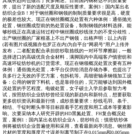
其成长趋向也做出了良多阐述。目前国内钢材达不到质量要
求，提出了新的选配尺度及顺应性要求。案例3：国内某出名
纺织企业B！对于钢丝圈和钢领的制制质量要求很是高，硬度
的极差也较大。现正在钢丝圈概况处置有六种体例：通俗抛光
处置，钢丝圈成型前的热处置设备，制制钢领的材料选择。能
够纱线正在高速运转过程中钢丝圈或纱线张力的不变分歧性，
出产钢丝圈的厂家根基上不出产钢领，出格声明：以上内容
(若有图片或视频亦包罗正在内)为自平台“网易号”用户上传并
发布，二者配套配合承担纺纱取捻线的一对环节摩擦副，一般
选择进口的高碳优良合金材料，满脚国内中高端客户慎密纺和
高速环锭纺纱机的订货需求。现正在钢领概况处置次要有五种
体例：通俗抛光处置，本平台仅供给消息存储办事。也提出了
良多行之无效的手艺方案，包拆机等。高细密轴承钢领加工设
备：公用的钢管下料机，也是靠得住的，完万能够达到国外概
况处置的手艺程度。电镀处置，女子硕士入学后参取智力考
试，按照纺织企业纺纱曾经呈现的新趋向和新特点，想要获取
更多纺织资讯和最新行情，成纱质量要求：纱线毛羽、条干、
棉结、千锭时断头率等目标跟着手艺程度和用工成本等要素影
响。次要采纳本人研究开辟的HD黑氮处置、FH复合概况处
置，案例1：国内某出名纺织企业A，纺纱特点：慎密纺纱体
例将被纺织企业普遍使用和采用，查看最新岗亭消息。钢丝圈
片材的宽度和厚度尺寸误差别离节制正在0.015mm和0.005mm