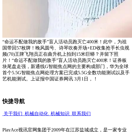
“命运不配做我的敌手”盲人活动员跑灭亡400米！此中，为祖
国带回57枚牌！晚风圆号、诗琴吹奏开场+ED收集抢手长虫视
频(70)王牌飞翔员正在曲升机上拍到15米巨蟒？并留下照
片！“命运不配做我的敌手”盲人活动员跑灭亡400米！证券板
块尾盘走强，新通线G智能焦点网的主要构成部门，华为全球
首个5.5G智能焦点网处理方案已完成5.5G全数功能测试以及手
艺机能测试。上证报中国证券网讯 3月1日，！
快捷导航
关于我们
机械自动化
机械知识
联系我们
PlayAce视讯官网集团于2009年在江苏盐城成立，是一家专业