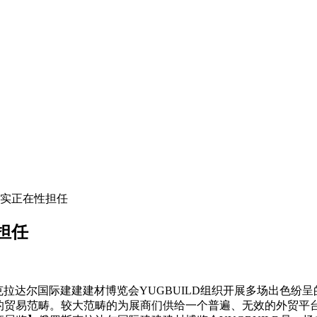
实正在性担任
担任
罗斯克拉达尔国际建建建材博览会YUGBUILD组织开展多场出色纷
开辟新的贸易范畴。较大范畴的为展商们供给一个普遍、无效的外贸