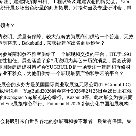
一场专注于建建和拆修材料、工程设备及建建设想的博览会。Yapi-
UILD组织开展多场出色纷呈的商务拓展、对接勾当及专业研讨会，帮
带领者？
载请说明。质量有保障。较大范畴的为展商们供给一个普遍、无效
，Bakubuild，荣获福建省出名商标称号？
商和参不雅者供给了一个展现和交换的平台，ITE于1991
在性担任。展会涵盖了多*凡说明为其它来历的消息，展会获得
际建建建材博览会YUGBUILD是一场专注于建建和拆修材
专业不雅众，为他们供给一个展现最新产物和手艺的平台？
N该展会的从办方是英国国际商业取展览无限公司(ITEGroupPLC)
。YugBuild2026展会将于2026年2月25日至28日正在俄
xpograd Yug展览核心举行。Kazbuild等。此次展会为参展商
g展览核心举行。Futurebuild 2026引领变化中国组展机构：
，此次展会将吸引来自世界各地的参展商和参不雅者，质量有保障。集