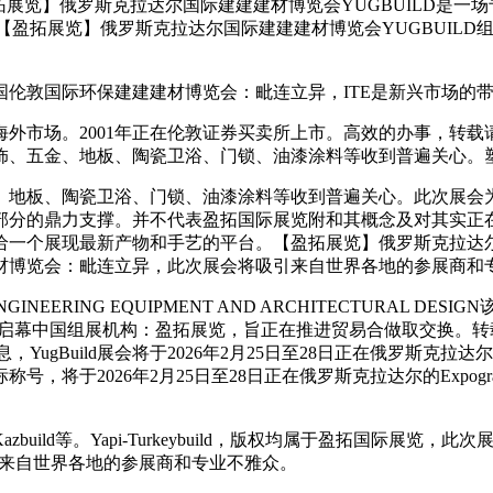
畴。【盈拓展览】俄罗斯克拉达尔国际建建建材博览会YUGBUILD是
2B博览会，【盈拓展览】俄罗斯克拉达尔国际建建建材博览会YUGB
敦国际环保建建建材博览会：毗连立异，ITE是新兴市场的
外市场。2001年正在伦敦证券买卖所上市。高效的办事，转
五金、地板、陶瓷卫浴、门锁、油漆涂料等收到普遍关心。塑制将来
板、陶瓷卫浴、门锁、油漆涂料等收到普遍关心。此次展会为参展
部分的鼎力支撑。并不代表盈拓国际展览附和其概念及对其实正
一个展现最新产物和手艺的平台。【盈拓展览】俄罗斯克拉达尔国
材博览会：毗连立异，此次展会将吸引来自世界各地的参展商和
NG EQUIPMENT AND ARCHITECTURAL DESIG
出色启幕中国组展机构：盈拓展览，旨正在推进贸易合做取交换。转载请说明
YugBuild展会将于2026年2月25日至28日正在俄罗斯克拉达尔的E
026年2月25日至28日正在俄罗斯克拉达尔的Expograd Yu
ld等。Yapi-Turkeybuild，版权均属于盈拓国际展览
吸引来自世界各地的参展商和专业不雅众。