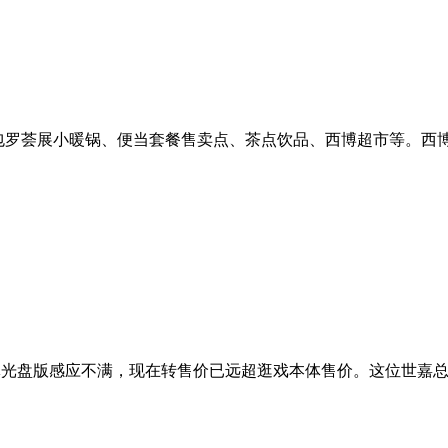
包罗荟展小暖锅、便当套餐售卖点、茶点饮品、西博超市等。西博城-
光盘版感应不满，现在转售价已远超逛戏本体售价。这位世嘉总裁并