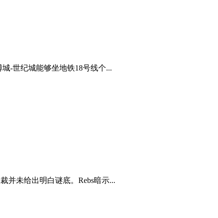
世纪城能够坐地铁18号线个...
未给出明白谜底。Rebs暗示...