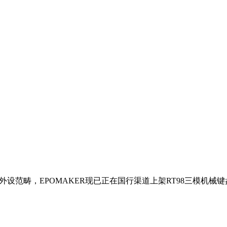
范畴，EPOMAKER现已正在国行渠道上架RT98三模机械键盘